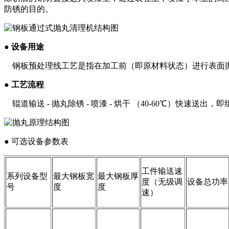
防锈的目的。
●
设备用途
钢板预处理线工艺是指在加工前（即原材料状态）进行表面
●
工艺流程
辊道输送 - 抛丸除锈 - 喷漆 - 烘干 （40-60℃）快速送
● 可选设备参数表
工件输送速
系列设备型
最大钢板宽
最大钢板厚
度（无级调
设备总功率
号
度
度
速）