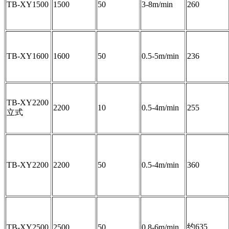
TB-XY1500
1500
50
3-8m/min
260
TB-XY1600
1600
50
0.5-5m/min
236
TB-XY2200
2200
10
0.5-4m/min
255
立式
TB-XY2200
2200
50
0.5-4m/min
360
约635
TB-XY2500
2500
50
0.8-6m/min