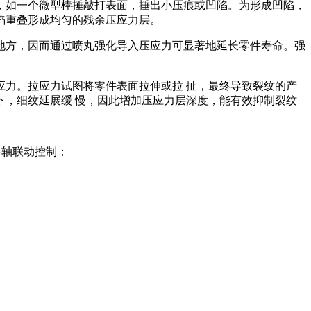
，如一个微型棒捶敲打表面，捶出小压痕或凹陷。为形成凹陷，
陷重叠形成均匀的残余压应力层。
地方，因而通过喷丸强化导入压应力可显著地延长零件寿命。强
力。拉应力试图将零件表面拉伸或拉 扯，最终导致裂纹的产
，细纹延展缓 慢，因此增加压应力层深度，能有效抑制裂纹
多轴联动控制；