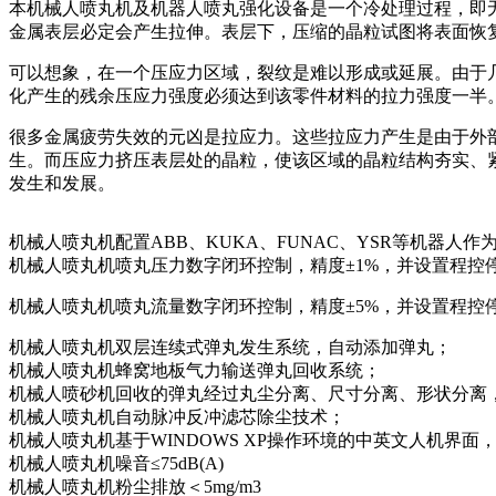
本机械人喷丸机及机器人喷丸强化设备是一个冷处理过程，即
金属表层必定会产生拉伸。表层下，压缩的晶粒试图将表面恢
可以想象，在一个压应力区域，裂纹是难以形成或延展。由于
化产生的残余压应力强度必须达到该零件材料的拉力强度一半
很多金属疲劳失效的元凶是拉应力。这些拉应力产生是由于外
生。而压应力挤压表层处的晶粒，使该区域的晶粒结构夯实、
发生和发展。
机械人喷丸机配置ABB、KUKA、FUNAC、YSR等机器
机械人喷丸机喷丸压力数字闭环控制，精度±1%，并设置程控
机械人喷丸机喷丸流量数字闭环控制，精度±5%，并设置程控
机械人喷丸机双层连续式弹丸发生系统，自动添加弹丸；
机械人喷丸机蜂窝地板气力输送弹丸回收系统；
机械人喷砂机回收的弹丸经过丸尘分离、尺寸分离、形状分离
机械人喷丸机自动脉冲反冲滤芯除尘技术；
机械人喷丸机基于WINDOWS XP操作环境的中英文人机界
机械人喷丸机噪音≤75dB(A)
机械人喷丸机粉尘排放＜5mg/m3