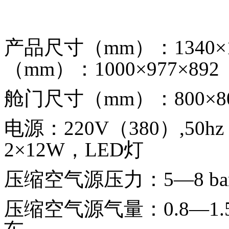
产品尺寸（
mm）
：
1340×
（
mm）：1000×977×892
舱门尺寸（
mm）：800×8
电源：
220
V
（
380）,50hz
2×12
W，
LED灯
压缩空气源压力：
5―8
b
压缩空气源气量：
0.8―1.